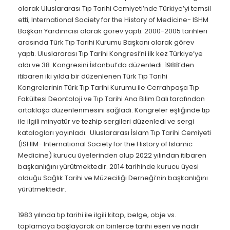
olarak Uluslararası Tıp Tarihi Cemiyeti’nde Türkiye’yi temsil
etti; International Society for the History of Medicine- ISHM
Başkan Yardımcısı olarak görev yaptı. 2000-2005 tarihleri
arasında Türk Tıp Tarihi Kurumu Başkanı olarak görev
yaptı. Uluslararası Tıp Tarihi Kongresi’ni ilk kez Türkiye’ye
aldı ve 38. Kongresini İstanbul’da düzenledi. 1988’den
itibaren iki yılda bir düzenlenen Türk Tıp Tarihi
Kongrelerinin Türk Tıp Tarihi Kurumu ile Cerrahpaşa Tıp
Fakültesi Deontoloji ve Tıp Tarihi Ana Bilim Dalı tarafından
ortaklaşa düzenlenmesini sağladı. Kongreler eşliğinde tıp
ile ilgili minyatür ve tezhip sergileri düzenledi ve sergi
katalogları yayınladı. Uluslararası İslam Tıp Tarihi Cemiyeti
(ISHIM- International Society for the History of Islamic
Medicine) kurucu üyelerinden olup 2022 yılından itibaren
başkanlığını yürütmektedir. 2014 tarihinde kurucu üyesi
olduğu Sağlık Tarihi ve Müzeciliği Derneği’nin başkanlığını
yürütmektedir.
1983 yılında tıp tarihi ile ilgili kitap, belge, obje vs.
toplamaya başlayarak on binlerce tarihi eseri ve nadir