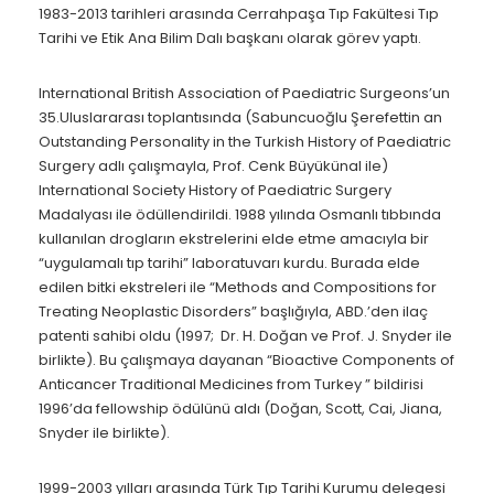
1983-2013 tarihleri arasında Cerrahpaşa Tıp Fakültesi Tıp
Tarihi ve Etik Ana Bilim Dalı başkanı olarak görev yaptı.
International British Association of Paediatric Surgeons’un
35.Uluslararası toplantısında (Sabuncuoğlu Şerefettin an
Outstanding Personality in the Turkish History of Paediatric
Surgery adlı çalışmayla, Prof. Cenk Büyükünal ile)
International Society History of Paediatric Surgery
Madalyası ile ödüllendirildi. 1988 yılında Osmanlı tıbbında
kullanılan drogların ekstrelerini elde etme amacıyla bir
“uygulamalı tıp tarihi” laboratuvarı kurdu. Burada elde
edilen bitki ekstreleri ile “Methods and Compositions for
Treating Neoplastic Disorders” başlığıyla, ABD.’den ilaç
patenti sahibi oldu (1997; Dr. H. Doğan ve Prof. J. Snyder ile
birlikte). Bu çalışmaya dayanan “Bioactive Components of
Anticancer Traditional Medicines from Turkey ” bildirisi
1996’da fellowship ödülünü aldı (Doğan, Scott, Cai, Jiana,
Snyder ile birlikte).
1999-2003 yılları arasında Türk Tıp Tarihi Kurumu delegesi