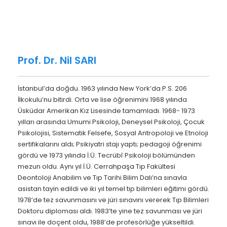
Prof. Dr. Nil SARI
İstanbul’da doğdu. 1963 yılında New York’da P.S. 206
İlkokulu’nu bitirdi. Orta ve lise öğrenimini 1968 yılında
Üsküdar Amerikan Kız Lisesinde tamamladı. 1968- 1973
yılları arasında Umumi Psikoloji, Deneysel Psikoloji, Çocuk
Psikolojisi, Sistematik Felsefe, Sosyal Antropoloji ve Etnoloji
sertifikalarını aldı; Psikiyatri stajı yaptı; pedagoji öğrenimi
gördü ve 1973 yılında İ.Ü. Tecrübî Psikoloji bölümünden
mezun oldu. Aynı yıl İ.Ü. Cerrahpaşa Tıp Fakültesi
Deontoloji Anabilim ve Tıp Tarihi Bilim Dalı’na sınavla
asistan tayin edildi ve iki yıl temel tıp bilimleri eğitimi gördü.
1978’de tez savunmasını ve jüri sınavını vererek Tıp Bilimleri
Doktoru diploması aldı. 1983’te yine tez savunması ve jüri
sınavı ile doçent oldu, 1988’de profesörlüğe yükseltildi.