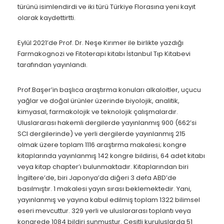
türünü isimlendirdi ve iki türü Türkiye Florasına yeni kayıt
olarak kaydettirtti.
Eylül 2021’de Prof. Dr. Neşe Kırımer ile birlikte yazdığı
Farmakognozi ve Fitoterapi kitabı İstanbul Tıp Kitabevi
tarafından yayınlandı.
Prof.Başer’in başlıca araştırma konuları alkaloitler, uçucu
yağlar ve doğal ürünler üzerinde biyolojik, analitik,
kimyasal, farmakolojik ve teknolojik çalışmalardır.
Uluslararası hakemli dergilerde yayınlanmış 900 (662’si
SCI dergilerinde) ve yerli dergilerde yayınlanmış 215
olmak üzere toplam 1116 araştırma makalesi; kongre
kitaplarında yayınlanmış 142 kongre bildirisi, 64 adet kitabı
veya kitap chapter’ı bulunmaktadır. Kitaplarından biri
İngiltere’de, biri Japonya’da diğeri 3 defa ABD’de
basılmıştır. 1 makalesi yayın sırası beklemektedir. Yani,
yayınlanmış ve yayına kabul edilmiş toplam 1322 bilimsel
eseri mevcuttur. 329 yerli ve uluslararası toplantı veya
kongrede 1084 bildiri sunmuştur. Çeşitli kuruluşlarda 51