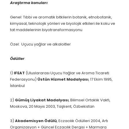
Araştırma konuları
:
Genel
: Tıbbi ve aromatik bitkilerin botanik, etnobotanik,
kimyasal, teknolojik yönleri ve biyolojik etkileri ile koku ve
tat maddelerinin biyotransformasyonu
Özel
: Uçucu yağlar ve alkaloitler
Ödüller
:
1)
IFEAT
(Uluslararası Uçucu Yağlar ve Aroma Ticareti
Federasyonu)
Üstün Hizmet Madalyası
, 17 Ekim 1995,
İstanbul
2)
Gümüş Liyakat Madalyası
, Bilimsel Ortaklık Vakfı,
Moskova, 20 Mayıs 2003, Taşkent, Özbekistan
3)
Akademisyen Ödülü
, Eczacılık Ödülleri 2004, Artı
Organizasyon + Güncel Eczacılık Dergisi + Marmara