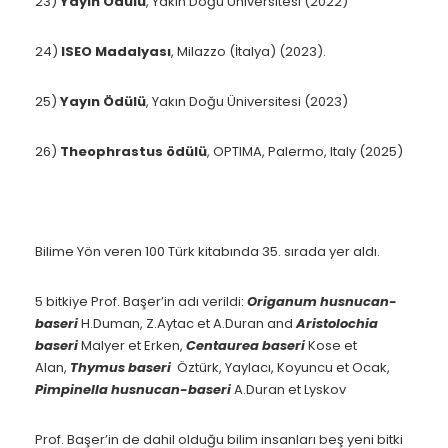
23)
Yayın Ödülü
, Yakın Doğu Üniversitesi (2022)
24)
ISEO Madalyası
, Milazzo (İtalya) (2023).
25)
Yayın Ödülü
, Yakın Doğu Üniversitesi (2023)
26)
Theophrastus ödülü
, OPTIMA, Palermo, Italy (2025)
Bilime Yön veren 100 Türk kitabında 35. sırada yer aldı.
5 bitkiye Prof. Başer’in adı verildi:
Origanum husnucan-
baseri
H.Duman, Z.Aytac et A.Duran and
Aristolochia
baseri
Malyer et Erken,
Centaurea baseri
Kose et
Alan,
Thymus baseri
Öztürk, Yaylacı, Koyuncu et Ocak,
Pimpinella husnucan-baseri
A.Duran et Lyskov
Prof. Başer’in de dahil olduğu bilim insanları beş yeni bitki