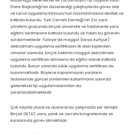
Müdürlüğü Geleneksel ve Tamamlayıcı Tıp Uygulamaları
Daire Başkanlığı’nın düzenlediği çalıştaylarda görev aldı
ve Larva Uygulama Kılavuzu’nun hazırlanmasına destek ve
katkıda bulundu. Türk Cerrahi Derneği’nin Zor yara
yönetimi grubunda birçok üniversite ve hastanede yara
eğitimi verilmesine katkıda bulundu ve halen bu görevini
sürdürmektedir. Türkiye’de maggot (larva, kurtçuk)
debridmanı uygulama sertifikasını ilk alan kişilerden
olmanın yanında, birçok hekimin maggot debridmanı
uygulama sertifikası almasına da eğitici olarak katkıda
bulundu. Bunun yanında sülük uygulama sertifikası da
bulunmaktadır. Böylece kapanmayan yaraların
tedavisinde güncel yöntemleri kullanmanın yanında
geleneksel tıp uygulamalarından da
yararlanabilmektedir.
Çok sayıda ulusal ve uluslararası çalışmada yer almıştır.
Birçok GETAT, yara, yanık ve cerrahi kongrelerinde ve
kurslarında görev almaktadır.