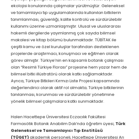
ekolojisi konularında çalışmalar yürütmüştür. Geleneksel
ve tamamlayıcı tıp uygulamalarında kullanılan bitkilerin
tanımlanması, güvenliği, kalite kontrolü ve sürdürülebilir
kullanımı üzerine uzmanlaşmıştır. Ulusal ve uluslararası
hakemli dergilerde yayımlanmış çok sayıda bilimsel
makalesi ve kitap bölümü bulunmaktadır. TÜBİTAK ile
çeşitli kamu ve özel kuruluşlar tarafından desteklenen
projelerde araştırmacı, konuşmacı ve eğitmen olarak
görev almıştır. Türkiye’nin en kapsamlı botanik çalışması
olan “Resimli Türkiye Florası” projesine hem yazar hem de
bilimsel bitki illüstratörü olarak katkı sağlamaktadır.
Ayrıca, Türkiye Bitkileri
Kırmızı Liste Projesi kapsamında
değerlendirici olarak aktif rol almakta; Türkiye bitkilerinin
tanılanması, korunması ve sürdürülebilir yönetimine
yönelik bilimsel çalışmalara katkı sunmaktadır.
Halen Hacettepe Üniversitesi Eczacılık Fakültesi
Farmasötik Botanik Anabilim Dalı’nda öğretim üyesi,
Türk
Geleneksel ve Tamamlayıcı Tıp Enstitüsü
(TÜGET)
akademik personeli, Hacettepe Üniversitesi Arı