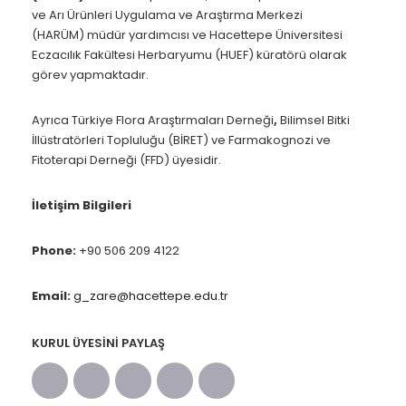
ve Arı Ürünleri Uygulama ve Araştırma Merkezi
(HARÜM) müdür yardımcısı ve Hacettepe Üniversitesi
Eczacılık Fakültesi Herbaryumu (HUEF) küratörü olarak
görev yapmaktadır.
Ayrıca Türkiye Flora Araştırmaları Derneği
,
Bilimsel Bitki
İllüstratörleri Topluluğu (BİRET)
ve
Farmakognozi ve
Fitoterapi Derneği (FFD)
üyesidir.
İletişim Bilgileri
Phone:
+90 506 209 4122
Email:
g_zare@hacettepe.edu.tr
KURUL ÜYESINI PAYLAŞ