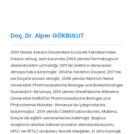
Doç. Dr. Alper GÖKBULUT
2001 Yılında Ankara Üniversitesi Eczacılık Fakültesi’nden
mezun olmuş, aynı kurumda 2004 yılında Farmakognozi
alanında bilim uzmanlığı, 2011’de doktora derecesini
almaya hak kazanmıştır. 2014’te Yardımcı Doçent, 2017’de
ise Doçent ünvanı almıştır. 2006 yılında Heinrich Heine
Universitat-Pharmazeutische Biologie und Biotechnologie
Dusseldorf-Almanya, 2010 yılında Westfalische Wilhelms
Universitat Institut für Pharmazeutische Biologie und
Phytochemie Münster-Almanya’da çalışmalarda
bulunmuştur. 2014 yılında CAMAG Laboratories, Muttenz,
İsviçre’de eğitim seminerlerine katılmıştır. Başlıca
araştırma alanları bitkisel ürünlerin standardizasyonu,
HPLC ve HPTLC analizleri, fenolik bileşikler,
in vitro
biyolojik